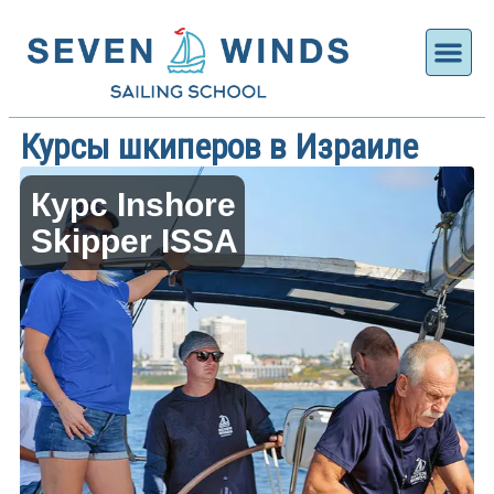
Курсы ш
Морские 
Ближайши
Фото гал
Для шĸ
Курсы шкиперов в Израиле
Курс Inshore
Skipper ISSA